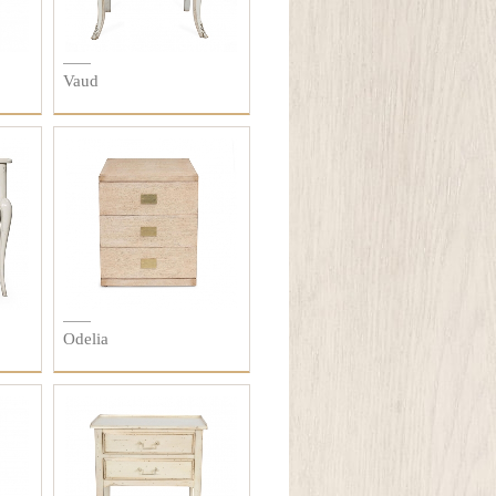
Vaud
Odelia