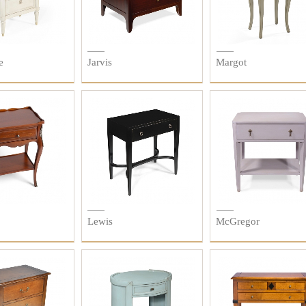
e
Jarvis
Margot
Lewis
McGregor