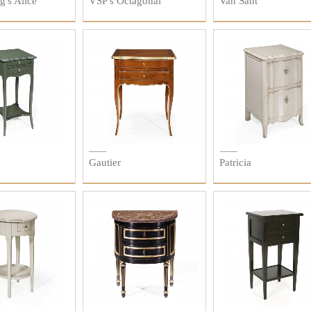
g's Alice
VSP's Octagonal
Van Sant
Gautier
Patricia