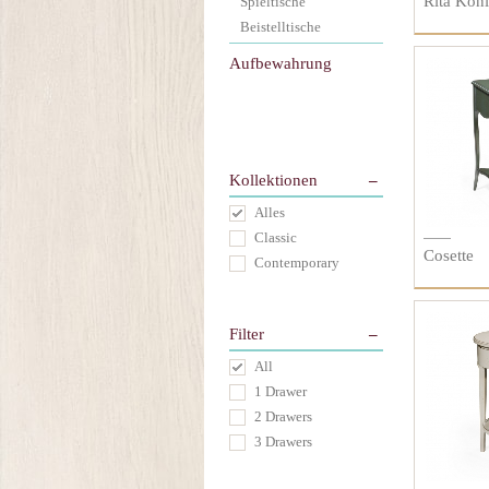
Rita Koni
Spieltische
Beistelltische
Aufbewahrung
Kollektionen
Alles
Classic
Cosette
Contemporary
Filter
All
1 Drawer
2 Drawers
3 Drawers