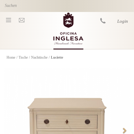
Skip to main content
Login
Home
/
Tische
/
Nachttische
/
Luciette
You are here