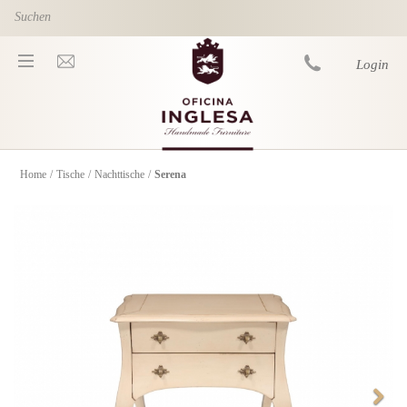
Skip to main content
Login
Home
/
Tische
/
Nachttische
/
Serena
You are here