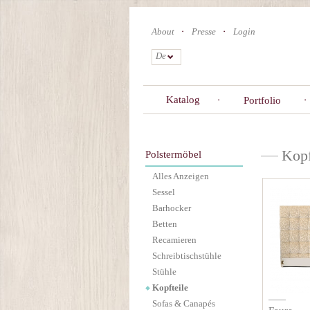
Skip
to
About
Presse
Login
main
content
De
Katalog
Portfolio
Kopf
Polstermöbel
Alles Anzeigen
Sessel
Barhocker
Betten
Recamieren
Schreibtischstühle
Stühle
Kopfteile
Sofas & Canapés