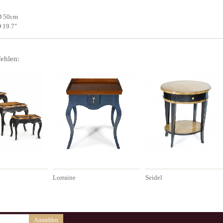
D 50cm
D 19.7"
ehlen:
Lorraine
Seidel
Anmelden