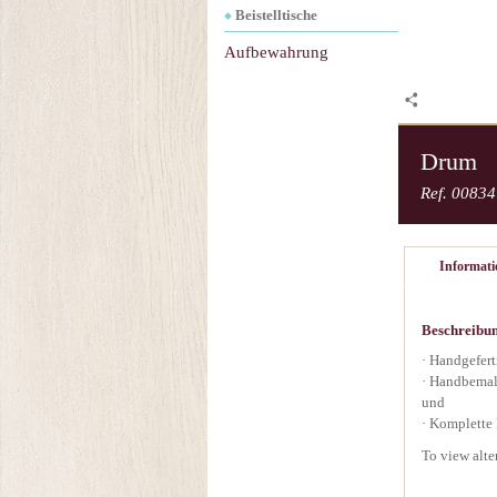
Beistelltische
Aufbewahrung
Drum
Ref. 00834
Informat
Beschreibu
· Handgefert
· Handbemalt
und
· Komplette
To view alte