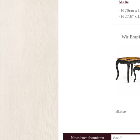
Maße
- H 70cm x 
- H 27.6" x 
Wir Empf
Blaise
Newsletter abonnieren