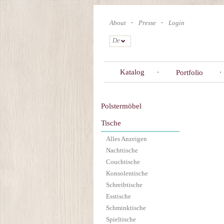
Skip
to
About
Presse
Login
main
content
De
Katalog
Portfolio
Polstermöbel
Tische
Alles Anzeigen
Nachttische
Couchtische
Konsolentische
Schreibtische
Esstische
Schminktische
Spieltische