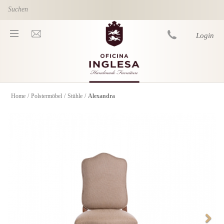
Skip to main content
Login
Home
/
Polstermöbel
/
Stühle
/
Alexandra
You are here