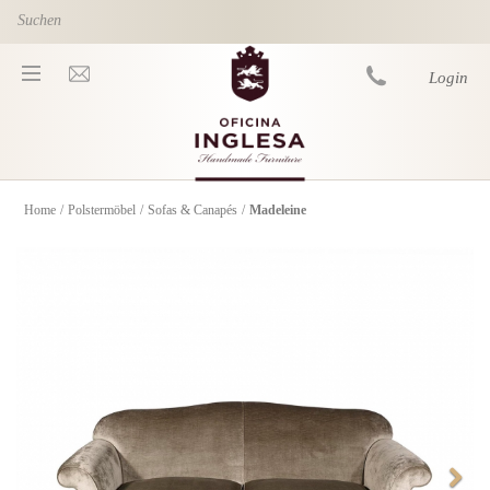
Skip to main content
Login
Home
/
Polstermöbel
/
Sofas & Canapés
/
Madeleine
You are here