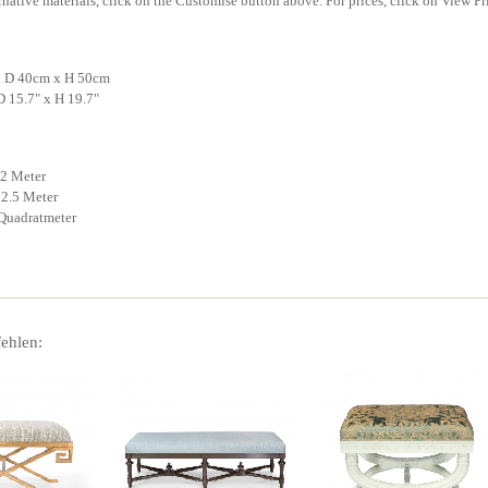
rnative materials, click on the Customise button above. For prices, click on View Pr
x D 40cm x H 50cm
D 15.7" x H 19.7"
 2 Meter
 2.5 Meter
 Quadratmeter
ehlen: