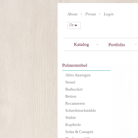
Skip
to
About
Presse
Login
main
content
De
Katalog
Portfolio
Polstermöbel
Alles Anzeigen
Sessel
Barhocker
Betten
Recamieren
Schreibtischstühle
Stühle
Kopfteile
Sofas & Canapés