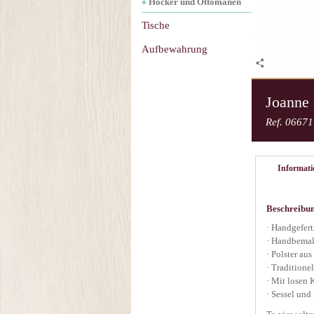
Hocker und Ottomanen
Tische
Aufbewahrung
Joanne
Ref. 06671
Informat
Beschreibu
· Handgefert
· Handbemalt
· Polster au
· Traditione
· Mit losen K
· Sessel und