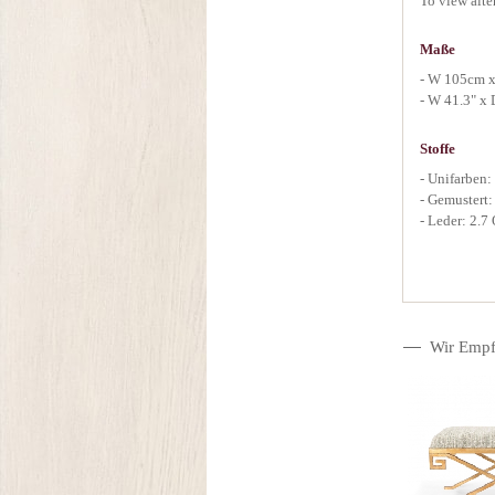
To view alte
Maße
- W 105cm 
- W 41.3" x 
Stoffe
- Unifarben:
- Gemustert:
- Leder: 2.7
Wir Empf