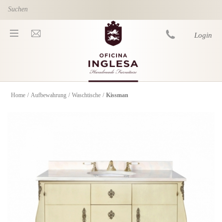
Skip to main content
Login
Home
/
Aufbewahrung
/
Waschtische
/
Kissman
You are here