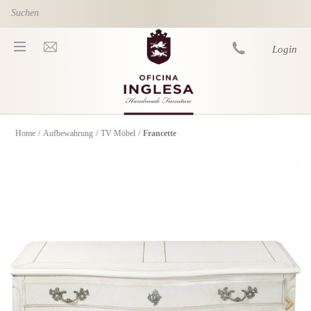
Skip to main content
Login
Home
/
Aufbewahrung
/
TV Möbel
/
Francette
You are here