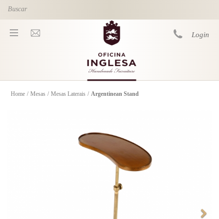
Skip to main content
Login
Home
/
Mesas
/
Mesas Laterais
/
Argentinean Stand
You are here