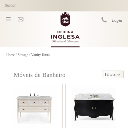
Skip to main content
Login
Home
/
Storage
/
Vanity Units
You are here
Móveis de Banheiro
Filters