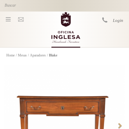
Skip to main content
Login
Home
/
Mesas
/
Aparadores
/
Blake
You are here