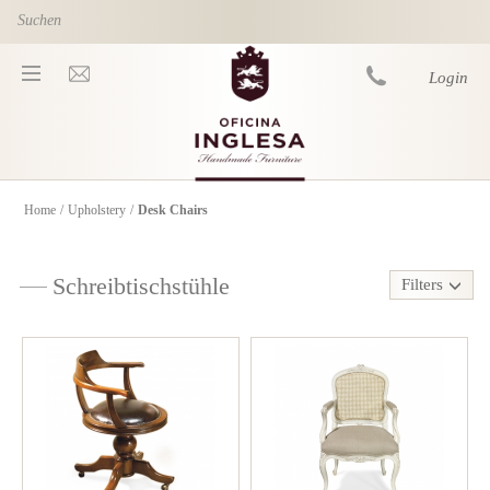
Skip to main content
Login
Home
/
Upholstery
/
Desk Chairs
You are here
Schreibtischstühle
Filters