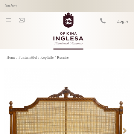
Skip to main content
Login
Home
/
Polstermöbel
/
Kopfteile
/
Rosaire
You are here