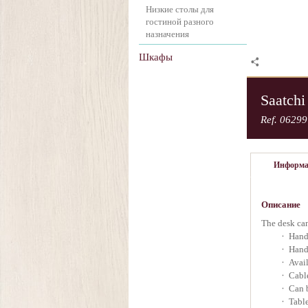
Низкие столы для
гостиной разного
назначения
Шкафы
Saatchi
Ref. 06299
Информ
Описание
The desk can
Handc
Hand 
Avail
Cabl
Can b
Table