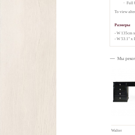
Full 
To view alte
Размеры
- W 135cm 
- W 53.1" x 
Мы реко
Walter