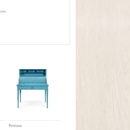
ices.
Persiana