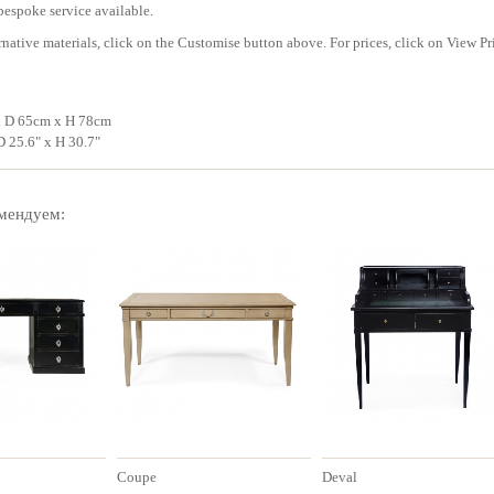
bespoke service available.
rnative materials, click on the Customise button above. For prices, click on View Pr
x D 65cm x H 78cm
D 25.6" x H 30.7"
мендуем:
Coupe
Deval