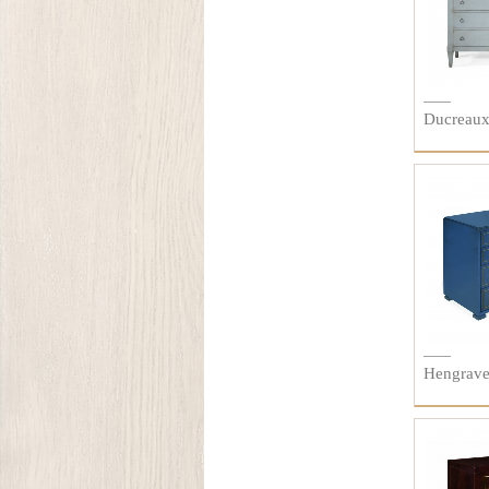
Ducreau
Hengrav