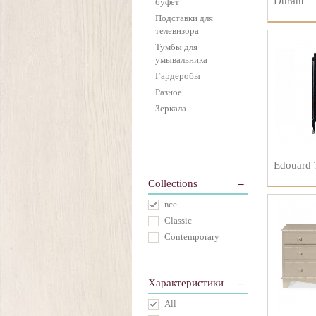
Durant
буфет
Подставки для
телевизора
Тумбы для
умывальника
Гардеробы
Разное
Зеркала
Edouard 
Collections
все
Classic
Contemporary
Характеристики
All