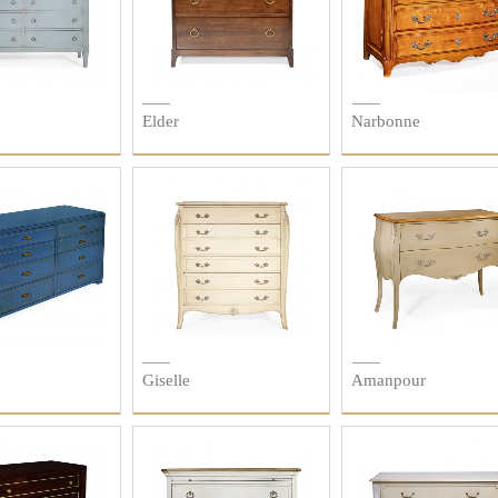
x
Elder
Narbonne
e
Giselle
Amanpour