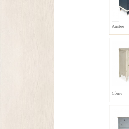
Anstee
Côme