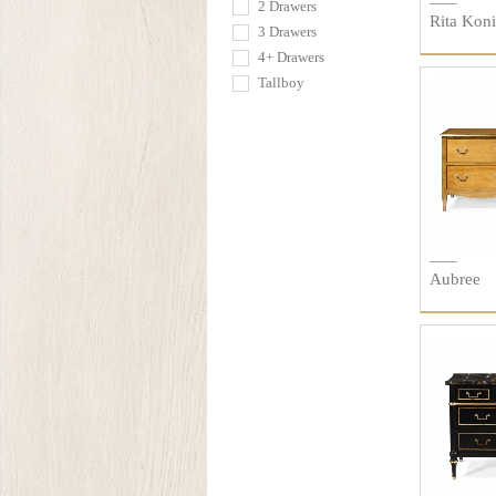
2 Drawers
Rita Koni
3 Drawers
4+ Drawers
Tallboy
Aubree