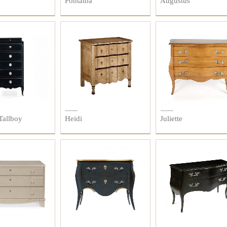
Pontalba
Augustus
Tallboy
Heidi
Juliette