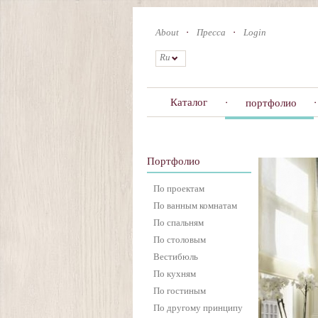
Skip
to
About
Пресса
Login
main
content
Ru
Каталог
портфолио
Портфолио
По проектам
По ванным комнатам
По спальням
По столовым
Вестибюль
По кухням
По гостиным
По другому принципу