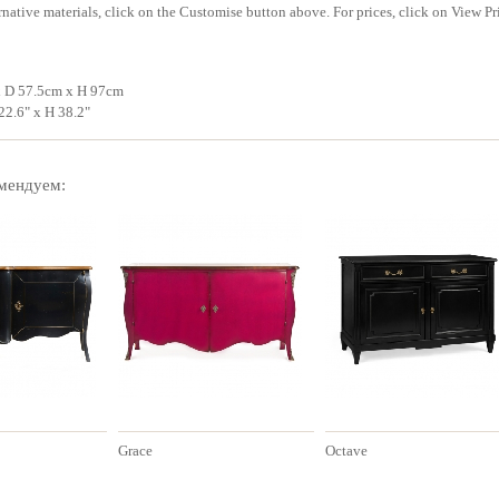
rnative materials, click on the Customise button above. For prices, click on View Pr
 D 57.5cm x H 97cm
22.6" x H 38.2"
мендуем:
Grace
Octave