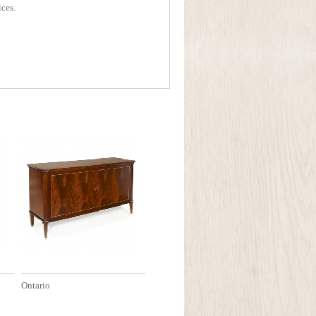
ices.
Ontario