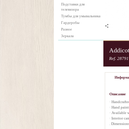
Подставки для
телевизора
Тумбы для умывальника
Гардеробы
Разное
Зеркала
Addicot
Ref. 28791
Информ
Описание
· Handcrafte
· Hand paint
· Available 
· Interior ca
. Dimensions