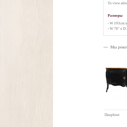
To view alte
Размеры
- W 193cm x
- W 76" x D 
Мы реко
Dauphine