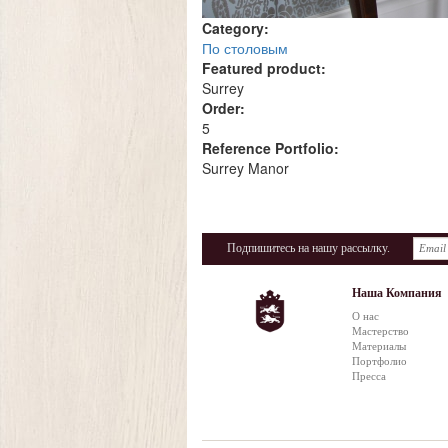
Category:
По столовым
Featured product:
Surrey
Order:
5
Reference Portfolio:
Surrey Manor
Подпишитесь на нашу рассылку.
Наша Компания
О нас
Мастерство
Материалы
Портфолио
Пресса