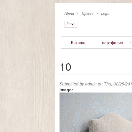
Skip
to
About
Пресса
Login
main
content
Ru
Каталог
портфолио
10
Submitted by
admin
on Thu, 02/25/201
Image: