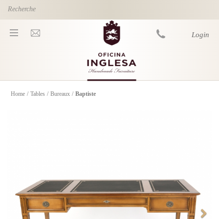
Skip to main content
Login
Home
/
Tables
/
Bureaux
/
Baptiste
You are here