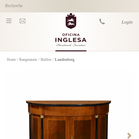
Skip to main content
Login
Home
/
Rangements
/
Buffets
/
Landenberg
You are here