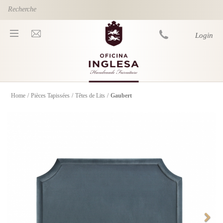
Skip to main content
Login
Home
/
Pièces Tapissées
/
Têtes de Lits
/
Gaubert
You are here