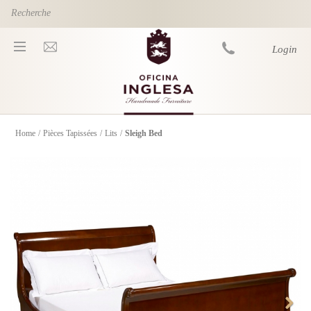
Skip to main content
Login
Home
/
Pièces Tapissées
/
Lits
/
Sleigh Bed
You are here