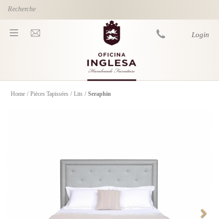
Skip to main content
Login
Home
/
Pièces Tapissées
/
Lits
/
Seraphin
You are here