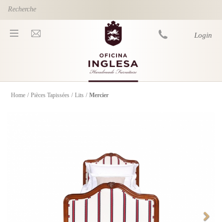
Skip to main content
Login
Home
/
Pièces Tapissées
/
Lits
/
Mercier
You are here