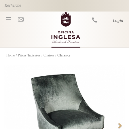
Skip to main content
Login
Home
/
Pièces Tapissées
/
Chaises
/
Clarence
You are here