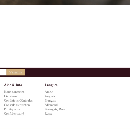
S'inscrire
Aide & Info
Langues
Nous contacter
Arabe
Livraison
Anglais
Conditions Générales
Français
Conseils d'entretien
Allemand
Politique de
Portugais, Brésil
Confidentialité
Russe