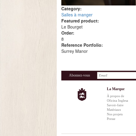
Category:
Salles à manger
Featured product:
Le Bourget
Order:
8
Reference Portfolio:
Surrey Manor
Abonnez-vous
La Marque
À propos de
Oficina Inglesa
Savoir-faire
Matériaux
Nos projets
Presse