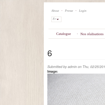
Skip
to
About
Presse
Login
main
content
Fr
Catalogue
Nos réalisations
6
Submitted by
admin
on Thu, 02/25/201
Image: