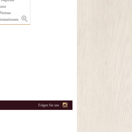
 Napoule
rror
Weitere
formationen
Folgen Sie uns