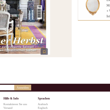
La
Mi
+ 
In
Anmelden
Hilfe & Info
Sprachen
Kontaktieren Sie uns
Arabisch
Versand
Englisch