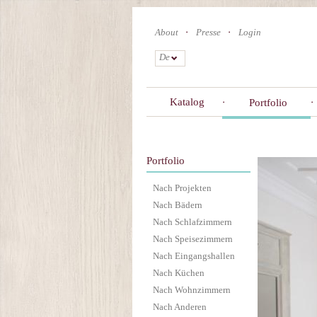
Skip
to
About
Presse
Login
main
content
De
Katalog
Portfolio
Portfolio
Nach Projekten
Nach Bädern
Nach Schlafzimmern
Nach Speisezimmern
Nach Eingangshallen
Nach Küchen
Nach Wohnzimmern
Nach Anderen