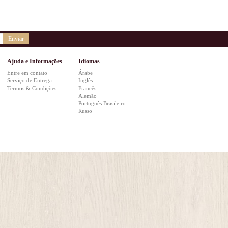
Enviar
Ajuda e Informações
Idiomas
Entre em contato
Árabe
Serviço de Entrega
Inglês
Termos & Condições
Francês
Alemão
Português Brasileiro
Russo