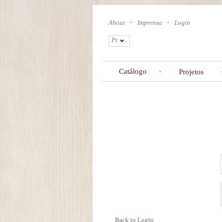
Skip
to
About
Imprensa
Login
main
content
Pt
Catálogo
Projetos
Primary
tabs
Back to Login