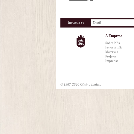
Inscreva-se
A Empresa
Sobre Nós
Feitos à mão
Materiais
Projetos
Imprensa
© 1987-2026 Oficina Inglesa