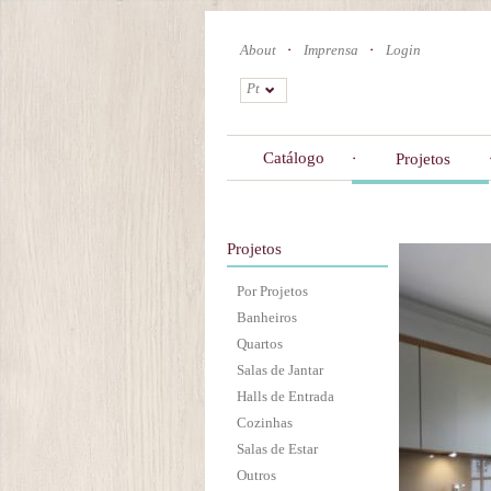
Skip
to
About
Imprensa
Login
main
content
Pt
Catálogo
Projetos
Projetos
Por Projetos
Banheiros
Quartos
Salas de Jantar
Halls de Entrada
Cozinhas
Salas de Estar
Outros