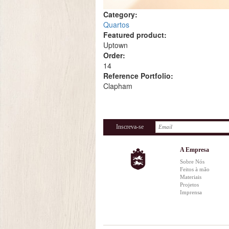
Category:
Quartos
Featured product:
Uptown
Order:
14
Reference Portfolio:
Clapham
Inscreva-se
A Empresa
Sobre Nós
Feitos à mão
Materiais
Projetos
Imprensa