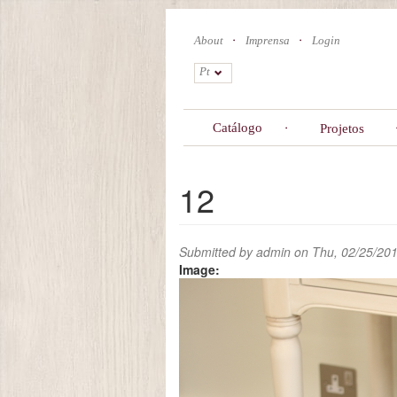
Skip
to
About
Imprensa
Login
main
content
Pt
Catálogo
Projetos
12
Submitted by
admin
on Thu, 02/25/201
Image: