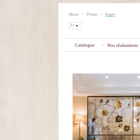
Skip
to
About
Presse
Login
main
content
Fr
Catalogue
Nos réalisations
Primary
tabs