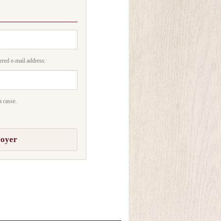
ered e-mail address.
a casse.
oyer