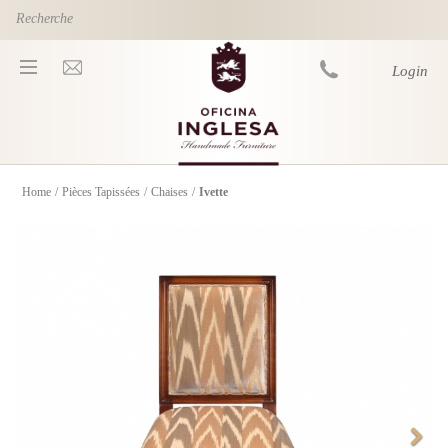
Skip to main content
Login
Home
/
Pièces Tapissées
/
Chaises
/
Ivette
You are here