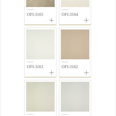
OFI-3165
OFI-3164
OFI-3163
OFI-3162