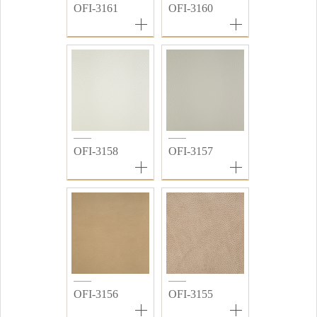
OFI-3161
OFI-3160
OFI-3158
OFI-3157
OFI-3156
OFI-3155