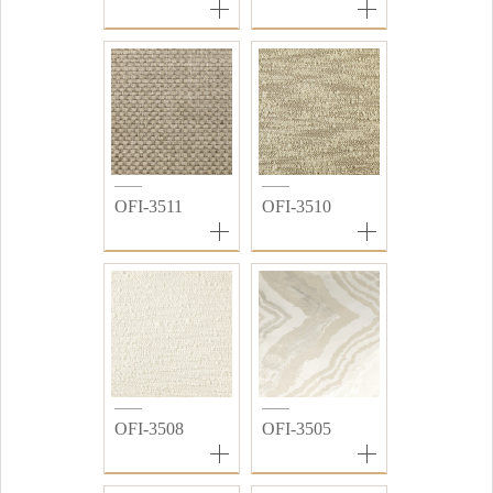
OFI-3511
OFI-3510
OFI-3508
OFI-3505