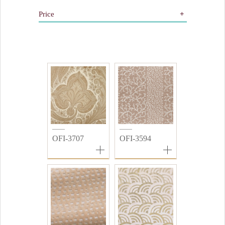
All
Greens
Plain
Blues
Price
Patterned
Blacks
All
Leather
Up to £80 plus VAT
From £80 plus VAT
OFI-3707
OFI-3594