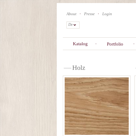
Skip
to
About
Presse
Login
main
content
De
Katalog
Portfolio
Holz