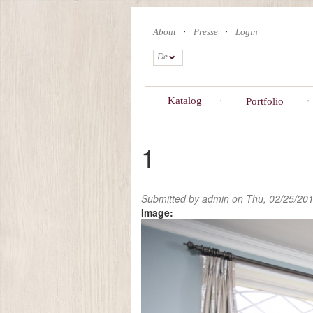
Skip
to
About
Presse
Login
main
content
De
Katalog
Portfolio
1
Submitted by
admin
on Thu, 02/25/201
Image: