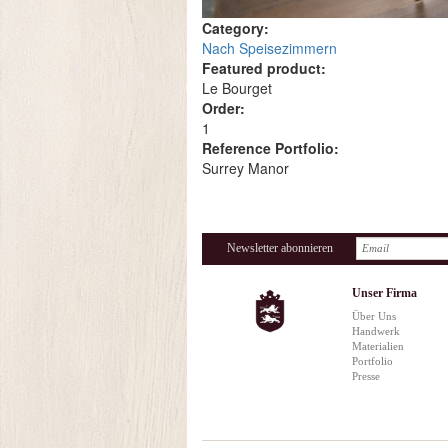
Category:
Nach Speisezimmern
Featured product:
Le Bourget
Order:
1
Reference Portfolio:
Surrey Manor
Newsletter abonnieren
Unser Firma
Über Uns
Handwerk
Materialien
Portfolio
Presse