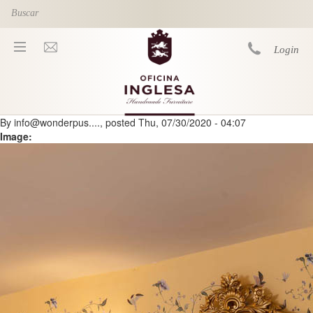
Skip to main content
Login
By
info@wonderpus....
, posted
Thu, 07/30/2020 - 04:07
You are here
Image: