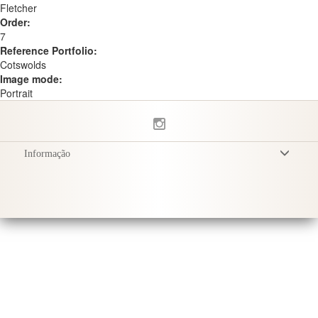
Fletcher
Order:
7
Reference Portfolio:
Cotswolds
Image mode:
Portrait
Informação
Termos & Condições
Política de Privacidade
Entrega
Cuidados com o Produto
Sustainability & Responsibility