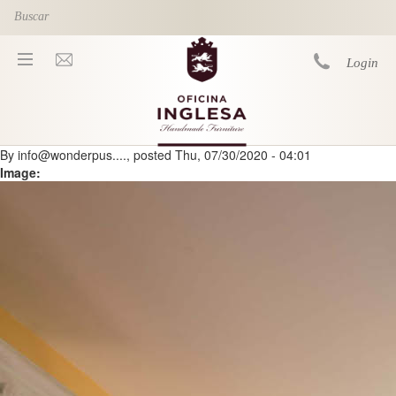
Skip to main content
Login
By
info@wonderpus....
, posted
Thu, 07/30/2020 - 04:01
You are here
Image: