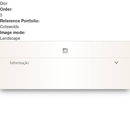
Dior
Order:
3
Reference Portfolio:
Cotswolds
Image mode:
Landscape
Informação
Termos & Condições
Política de Privacidade
Entrega
Cuidados com o Produto
Sustainability & Responsibility