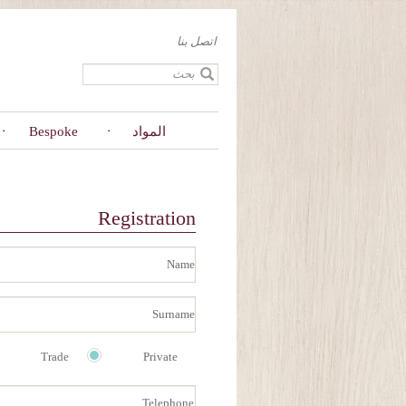
Skip
to
اتصل بنا
main
content
المواد
Bespoke
Primary
Registration
tabs
Name
Surname
Trade
Private
Telephone