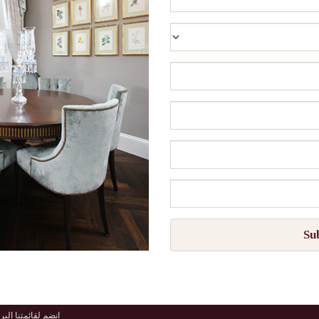
Su
انضم لقائمتنا البري