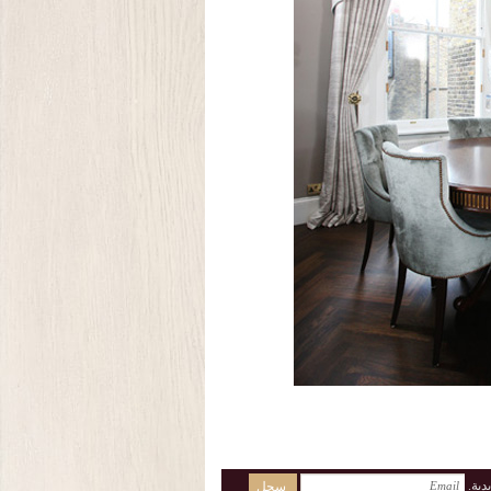
دية.
سجل