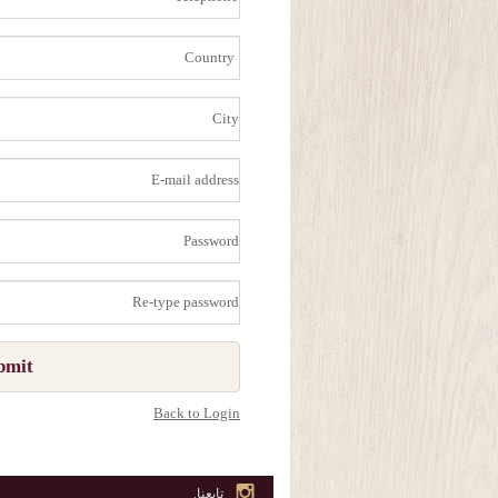
City
E-
mail
address
Password
Re-
type
password
bmit
Back to Login
تابعنا.