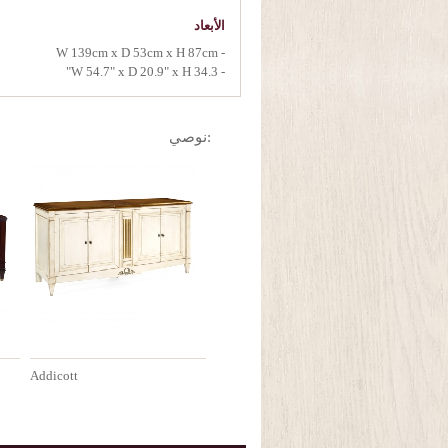
الأبعاد
- W 139cm x D 53cm x H 87cm
- W 54.7" x D 20.9" x H 34.3"
:نوصي
Addicott