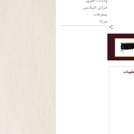
وحدات الغرور
خزائن الملابس
متفرقات
مرايا
لومات