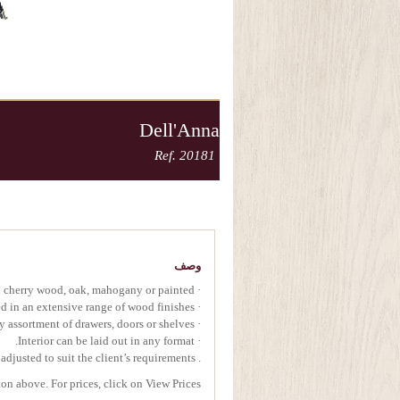
Dell'Anna
Ref. 20181
وصف
· Handcrafted in cherry wood, oak, mahogany or painted.
· Hand painted in an extensive range of wood finishes.
· Available with any assortment of drawers, doors or shelves.
· Interior can be laid out in any format.
. Dimensions can be adjusted to suit the client’s requirements.
on above. For prices, click on View Prices.