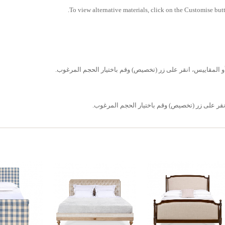
To view alternative materials, click on the Customise butt
 أو المقاييس، انقر على زر (تخصيص) وقم باختيار الحجم المرغوب.
قر على زر (تخصيص) وقم باختيار الحجم المرغوب.