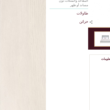
المقاعد والمتكآت دون
مساند أو ظهر
طاولات
خزائن
لومات