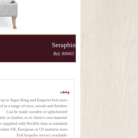
Seraphin
Ref. 80065
وصف
· Available up to Super King and Emperor bed sizes.
· Handcrafted in a range of sizes, woods and finishes.
· Can be made wooden or upholstered.
· Upholstery in Oficina Inglesa fabric or leather, or in client's own material.
· All beds supplied with flexible slats as standard.
. Can be made to accommodate UK, European or US mattress sizes.
· Full bespoke service available.