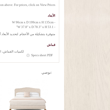
on above. For prices, click on View Prices.
الأبعاد
- W 96cm x D 199cm x H 135cm
- W 37.8" x D 78.3" x H 53.1"
متوفرة بتشكيلة من الأحجام. لتحديد الأبعاد
قماش
لكميات القماش، ان
Specs sheet PDF
:نوصي