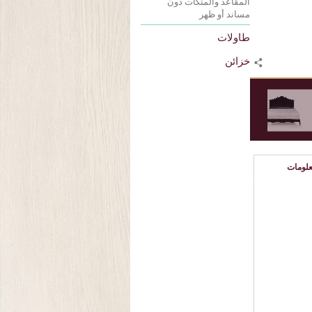
المقاعد والمتكآت دون
مساند أو ظهر
طاولات
خزائن
لومات