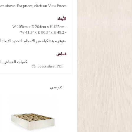
on above. For prices, click on View Prices.
الأبعاد
- W 105cm x D 204cm x H 125cm
- W 41.3" x D 80.3" x H 49.2"
متوفرة بتشكيلة من الأحجام. لتحديد الأبعاد
قماش
لكميات القماش، ان
Specs sheet PDF
:نوصي