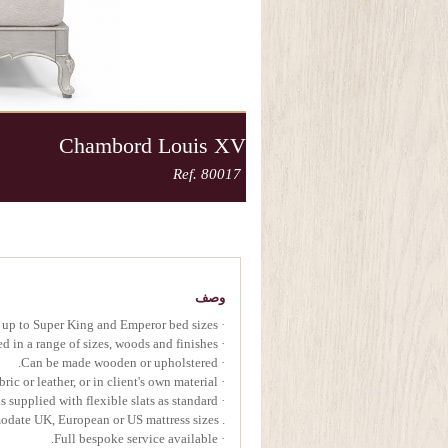
Chambord Louis XV
Ref. 80017
وصف
· Available up to Super King and Emperor bed sizes.
· Handcrafted in a range of sizes, woods and finishes.
· Can be made wooden or upholstered.
· Upholstery in Oficina Inglesa fabric or leather, or in client's own material.
· All beds supplied with flexible slats as standard.
. Can be made to accommodate UK, European or US mattress sizes.
· Full bespoke service available.