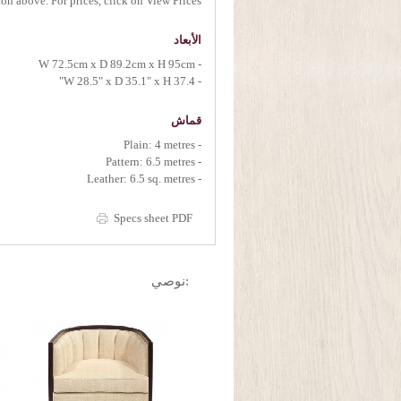
on above. For prices, click on View Prices.
الأبعاد
- W 72.5cm x D 89.2cm x H 95cm
- W 28.5" x D 35.1" x H 37.4"
قماش
- Plain: 4 metres
- Pattern: 6.5 metres
- Leather: 6.5 sq. metres
Specs sheet PDF
:نوصي