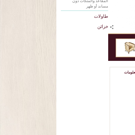
المقاعد والمتكآت دون
مساند أو ظهر
طاولات
خزائن
لومات