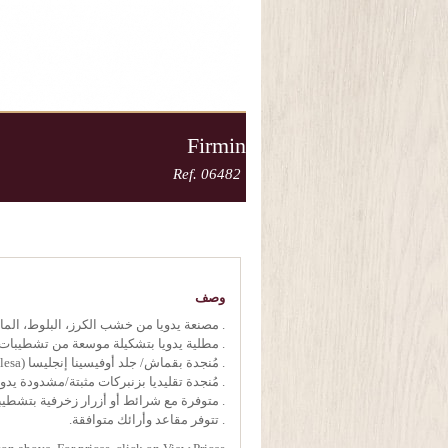
Firmin
Ref. 06482
وصف
. مصنعة يدويا من خشب الكرز، البلوط، الما
. مطلية يدويا بتشكيلة موسعة من تشطيبا
. مُنجدة بقماش/ جلد أوفيسينا إنجليسا (Oficina Inglesa) أو بمادة من اختيار العميل.
. مُنجدة تقليديا بزنبركات مثبتة/مشدودة يدوي
. متوفرة مع شرائط أو أزرار زخرفية بتشطيب
. تتوفر مقاعد وأرائك متوافقة.