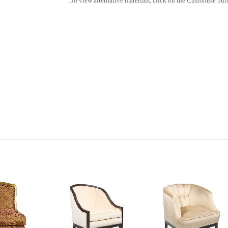
To view alternative materials, click on the Customise butt