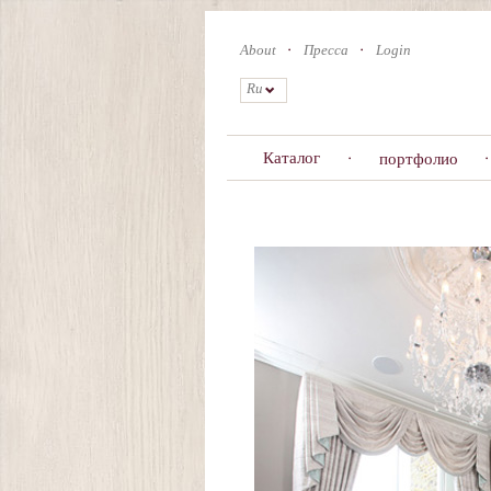
Skip
to
About
Пресса
Login
main
content
Ru
Каталог
портфолио
Primary
tabs