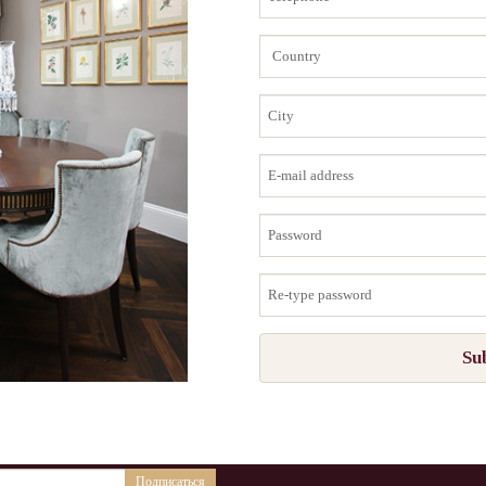
City
E-
mail
address
Password
Re-
type
password
Su
Подписаться