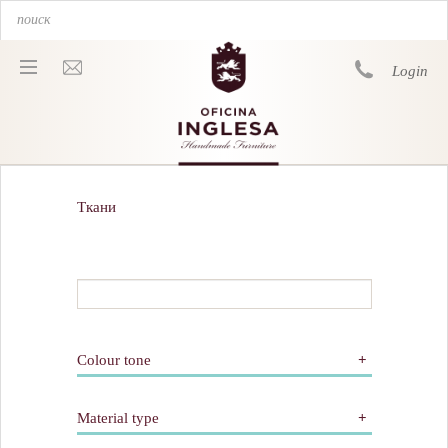
Login
You are here
Ткани
Colour tone
Whites
Reds
Material type
Yellows