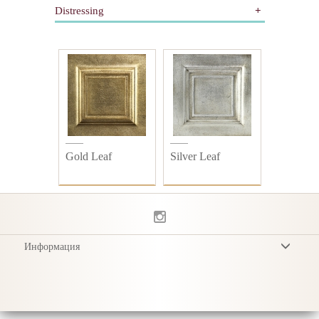
Distressing
Gilding
Painted
All
Wooden
Distressed
Plain
Gold Leaf
Silver Leaf
Информация
Условия
Privacy Policy
Доставка
Уход за продукцией