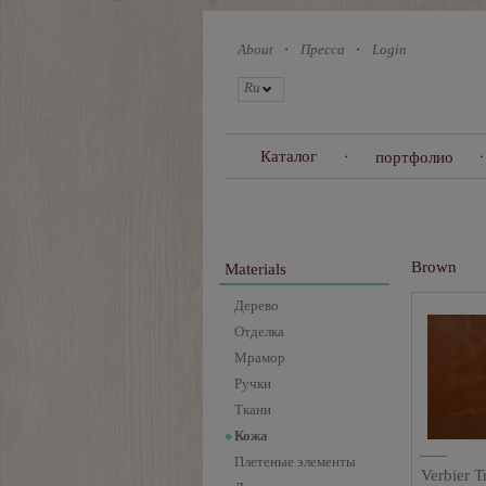
Skip
to
About
Пресса
Login
main
content
Ru
Каталог
портфолио
Brown
Materials
Дерево
Отделка
Мрамор
Ручки
Ткани
Кожа
Плетеные элементы
Verbier T