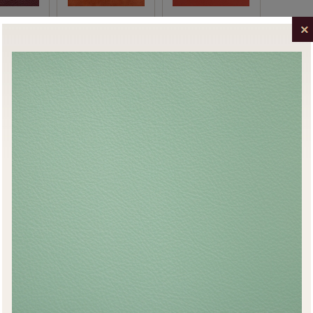
ed
Trento Tangerine
Turoa Oro Rosso
Gum Tree
Tangiers Sublime
Pueblo Lime Tree
Cordova