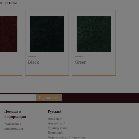
е столы
x
Black
Green
Подписаться
Помощь и
Русский
информация
Арабский
Английский
Контактная
Французский
информация
Немецкий
Португальский, Бразилия