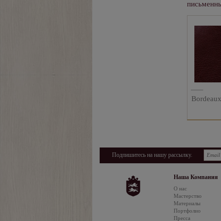
письменны
Bordeau
Подпишитесь на нашу рассылку.
Наша Компания
О нас
Мастерство
Материалы
Портфолио
Пресса