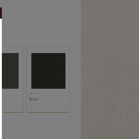
n
Bole