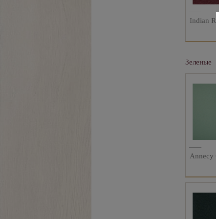
Indian R
Зеленые
Annecy 