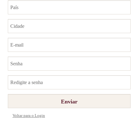
Cidade
E-mail
Senha
Redigite a senha
Voltar para o Login